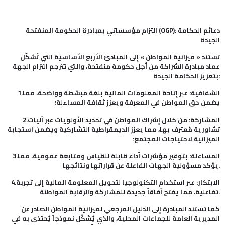
): دعائم الحكامة
OGP
التزام مؤسساتي بمبادرة الحكومة المنفتحة (
الجيدة
تستند « ميزانية المواطن » إلى المبادئ الأربع الأساسية التي تُشكّل
عماد مبادرة الشراكة من أجل حكومة منفتحة، والتي تترجم التزام الجهة
بتعزيز الحكامة الجيدة:
1.الشفافية: عبر إتاحة المعلومات المالية بلغة مبسّطة وواضحة، مما
يضمن حق المواطن في المعرفة ويعزز ثقافة المساءلة؛
2.المشاركة: من خلال إشراك المواطن في تحديد الأولويات عبر آليات
تشاورية مُعترف بها، مما يعزز الديمقراطية التشاركية ويضمن استجابة
الميزانية لاحتياجات المجتمع؛
3.المساءلة: بتوفير مؤشرات أداء قابلة للقياس ومتابعة عمومية، مما
يؤكد مسؤولية الجهات الفاعلة عن قراراتها ونتائجها.
4.الابتكار: عبر استخدام التكنولوجيا لتحويل المعلومة المالية إلى تجربة
تفاعلية، مما يفتح آفاقاً جديدة للمشاركة والرقابة المواطنة.
كما تستند المبادرة إلى الدليل المرجعي لميزانية المواطن الصادر عن
المديرية العامة للجماعات المحلية، والذي يُشكّل نموذجاً يُحتذى به في