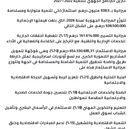
تنزيل البرنامج الجهوي للتنمية 2022–2027.
ميزانية بـ 938.5 مليون درهم: استثمارٌ ذكي لتنمية متوازنة ومستدامة
تتوزّع الميزانية الجهوية لسنة 2026، التي بلغت قيمتها الإجمالية
938.500.000 درهم، على الشكل التالي:
ميزانية التسيير: 161.614.000 درهم (17%)، لتغطية النفقات الجارية
للخدمات الإدارية والتقنية، مع التركيز على الكفاءة والفعالية في الأداء.
ميزانية الاستثمار: 654.330.685,31 درهم (70%)، وهي مُوجّهة لتمويل
المشاريع التنموية الكبرى عبر تسع أولويات استراتيجية، تمثل خارطة
طريق واضحة لتحقيق التنمية الشاملة والمستدامة في الجهة وتتوزع
ميزانية الاستثمار هذه على:
البنية التحتية والطرق (21%): لتعزيز الربط وتسهيل الحركة الاقتصادية
والاجتماعية.
الصحة والخدمات الاجتماعية (18%): لتحسين جودة الخدمات الصحية
والاجتماعية المقدمة للمواطنين.
التعليم والتكوين المهني (18%): للاستثمار في الرأسمال البشري وتأهيل
الشباب لسوق العمل.
التنمية الاقتصادية والتشغيل (15%): لدعم المبادرات الاقتصادية وخلق
فرص الشغل.