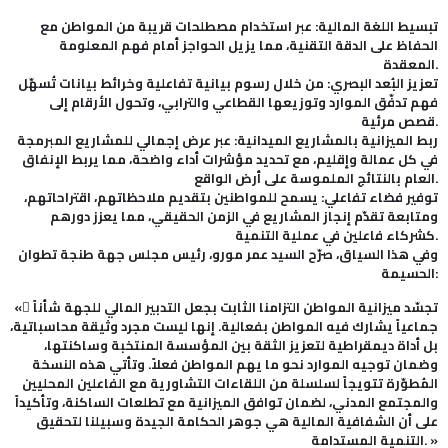
تبسيط اللغة المالية: عبر استخدام مصطلحات قريبة من المواطن مع
الحفاظ على الدقة التقنية، مما يزيل الحواجز أمام فهم المعلومة
المعقدة.
تعزيز البُعد البصري: من خلال رسوم بيانية تفاعلية وخرائط بيانات تُسهّل
فهم تدفّق الموارد وتوزيعها القطاعي والترابي، وتحول الأرقام إلى
قصص مرئية.
ربط الميزانية بالمشاريع الميدانية: عبر عرض إجمالي للمشاريع المبرمجة
في كل عمالة وإقليم، مع تحديد مؤشرات أداء واضحة، مما يربط الإنفاق
العام بالنتائج الملموسة على أرض الواقع.
توفير فضاء تفاعلي: يسمح للمواطنين بتقديم ملاحظاتهم، اقتراحاتهم،
ومتابعة تقدّم إنجاز المشاريع في الزمن الحقيقي، مما يعزز دورهم
كشركاء فاعلين في عملية التنمية.
وفي هذا السياق، صرّح السيد عمر مورو، رئيس مجلس جهة طنجة تطوان
الحسيمة:
« ُتجسّد ميزانية المواطن التزامنا الثابت بجعل التدبير المالي للجهة شأناً
جماعياً يشارك فيه المواطن بفعالية. إنها ليست مجرد وثيقة محاسباتية،
بل أداة ديمقراطية لتعزيز الثقة بين المؤسسة المنتخبة وساكنتها،
وضمان توجيه الموارد نحو ما يهم المواطن فعلاً. وتأتي هذه النسخة
المُطوّرة تتويجاً لسلسلة من اللقاءات التشاورية مع الفاعلين المحليين
والمجتمع المدني، لضمان توافق الميزانية مع تطلعات الساكنة، وتأكيداً
على أن الشفافية المالية هي جوهر الحكامة الجيدة وسبيلنا لتحقيق
التنمية المستدامة. »