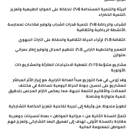
البيئة والتنمية المستدامة (6%): للحفاظ على الموارد الطبيعية وتعزيز
التنمية الخضراء.
الشباب والرياضة (6%): لتنمية قدرات الشباب وتوفير فضاءات لممارسة
الأنشطة الرياضية والثقافية.
الثقافة (3%): لإثراء الحياة الثقافية والحفاظ على التراث الجهوي.
التعمير والتخطيط الترابي (2%): لتنظيم المجال وتوفير إطار عمراني
متوازن.
مشاريع متنوّعة (11%): لتغطية الاحتياجات الطارئة والمشاريع ذات
الأولوية.
وقد رُوعي في هذا التوزيع مبدأ العدالة الترابية، مع إبراز الأثر المباشر
للمشاريع على تحسين جودة الحياة اليومية للساكنة في مختلف
العمالات والأقاليم التابعة للجهة، مما يعكس التزام المجلس بتحقيق
تنمية متوازنة وشاملة.
تطويرٌ ملحوظ: من وثيقة إلى تجربة تفاعلية لتعزيز الحكامة التشاركية
تتميّز النسخة الثانية من « ميزانية المواطن » بعدة تحسينات جوهرية
مقارنة بالنسخة الأولى، تهدف إلى تعميق البعد التشاركي وتعزيز فهم
المواطن للمعلومة المالية: