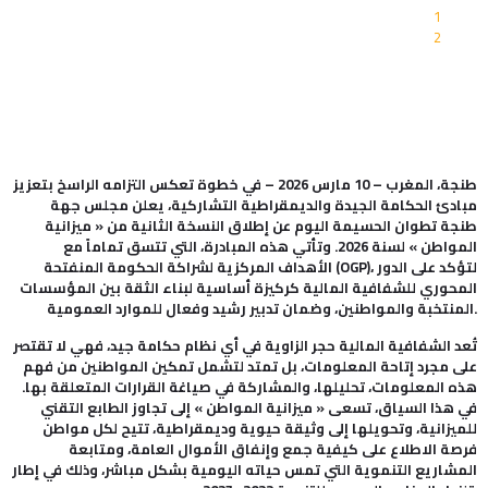
1
2
طنجة، المغرب – 10
مارس
2026 – في خطوة تعكس التزامه الراسخ بتعزيز
مبادئ الحكامة الجيدة والديمقراطية التشاركية، يعلن مجلس جهة
طنجة تطوان الحسيمة اليوم عن إطلاق النسخة الثانية من « ميزانية
المواطن » لسنة 2026. وتأتي هذه المبادرة، التي تتسق تماماً مع
)، لتؤكد على الدور
OGP
الأهداف المركزية لشراكة الحكومة المنفتحة (
المحوري للشفافية المالية كركيزة أساسية لبناء الثقة بين المؤسسات
المنتخبة والمواطنين، وضمان تدبير رشيد وفعال للموارد العمومية.
تُعد الشفافية المالية حجر الزاوية في أي نظام حكامة جيد، فهي لا تقتصر
على مجرد إتاحة المعلومات، بل تمتد لتشمل تمكين المواطنين من فهم
هذه المعلومات، تحليلها، والمشاركة في صياغة القرارات المتعلقة بها.
في هذا السياق، تسعى « ميزانية المواطن » إلى تجاوز الطابع التقني
للميزانية، وتحويلها إلى وثيقة حيوية وديمقراطية، تتيح لكل مواطن
فرصة الاطلاع على كيفية جمع وإنفاق الأموال العامة، ومتابعة
المشاريع التنموية التي تمس حياته اليومية بشكل مباشر، وذلك في إطار