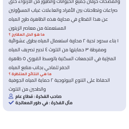
والمضخات حرمان جميع الحيوانات والطيور من الارتواء خلق
صراعات وتطاحنات بين الأفراد والعاءلات غياب المسؤولين
عن هذا القطاع في محاربة هذه الظاهرة طرح المياه
المستعملة من معاصر الزيتون
ما هو الحل المقترح ؟
١ بناء سدود تحية ٢ محاربة استعمال المياه بطرق عشوائية
ومفرطة ٣ حمايتها من التلوث ٤ تدبير تصريف المياه
المنزلية في التجمعات السكنية بالوسط القروي ٥ ظاهرة
الحفر للماحي بجانب منابع المياه
ما هي النتائج المنتظرة ؟
الحفاظ على التنوع البيولوجية ٢ حماية المياه الجوفية
والطحين من التلوث
صاحب الفكرة : قطاع عام
مآل الفكرة : في طور المعالجة