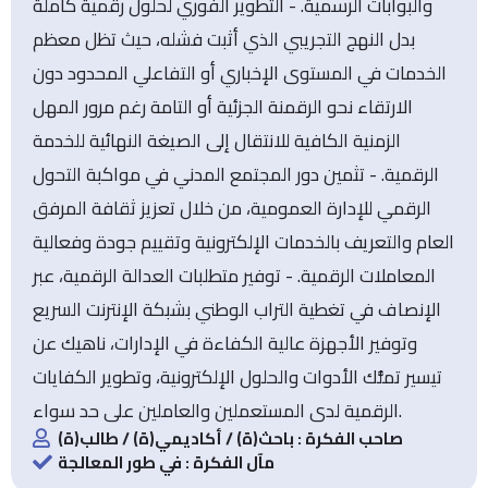
والبوابات الرسمية. - التطوير الفوري لحلول رقمية كاملة
بدل النهج التجريبي الذي أثبت فشله، حيث تظل معظم
الخدمات في المستوى الإخباري أو التفاعلي المحدود دون
الارتقاء نحو الرقمنة الجزئية أو التامة رغم مرور المهل
الزمنية الكافية للانتقال إلى الصيغة النهائية للخدمة
الرقمية. - تثمين دور المجتمع المدني في مواكبة التحول
الرقمي للإدارة العمومية، من خلال تعزيز ثقافة المرفق
العام والتعريف بالخدمات الإلكترونية وتقييم جودة وفعالية
المعاملات الرقمية. - توفير متطلبات العدالة الرقمية، عبر
الإنصاف في تغطية التراب الوطني بشبكة الإنترنت السريع
وتوفير الأجهزة عالية الكفاءة في الإدارات، ناهيك عن
تيسير تملُّك الأدوات والحلول الإلكترونية، وتطوير الكفايات
الرقمية لدى المستعملين والعاملين على حد سواء.
صاحب الفكرة : باحث(ة) / أكاديمي(ة) / طالب(ة)
مآل الفكرة : في طور المعالجة