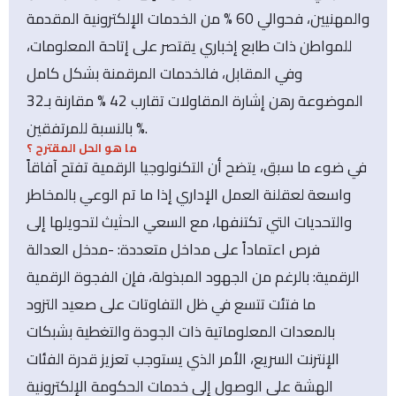
والمهنيين، فحوالي 60 % من الخدمات الإلكترونية المقدمة
للمواطن ذات طابع إخباري يقتصر على إتاحة المعلومات،
وفي المقابل، فالخدمات المرقمنة بشكل كامل
الموضوعة رهن إشارة المقاولات تقارب 42 % مقارنة بـ32
% بالنسبة للمرتفقين.
ما هو الحل المقترح ؟
في ضوء ما سبق، يتضح أن التكنولوجيا الرقمية تفتح آفاقاً
واسعة لعقلنة العمل الإداري إذا ما تم الوعي بالمخاطر
والتحديات التي تكتنفها، مع السعي الحثيث لتحويلها إلى
فرص اعتماداً على مداخل متعددة: -مدخل العدالة
الرقمية: بالرغم من الجهود المبذولة، فإن الفجوة الرقمية
ما فتئت تتسع في ظل التفاوتات على صعيد التزود
بالمعدات المعلوماتية ذات الجودة والتغطية بشبكات
الإنترنت السريع، الأمر الذي يستوجب تعزيز قدرة الفئات
الهشة على الوصول إلى خدمات الحكومة الإلكترونية