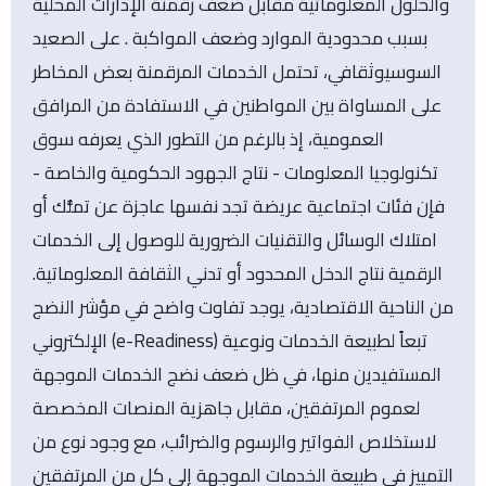
والحلول المعلوماتية مقابل ضعف رقمنة الإدارات المحلية
بسبب محدودية الموارد وضعف المواكبة . على الصعيد
السوسيوثقافي، تحتمل الخدمات المرقمنة بعض المخاطر
على المساواة بين المواطنين في الاستفادة من المرافق
العمومية، إذ بالرغم من التطور الذي يعرفه سوق
تكنولوجيا المعلومات - نتاج الجهود الحكومية والخاصة -
فإن فئات اجتماعية عريضة تجد نفسها عاجزة عن تملُّك أو
امتلاك الوسائل والتقنيات الضرورية للوصول إلى الخدمات
الرقمية نتاج الدخل المحدود أو تدني الثقافة المعلوماتية.
من الناحية الاقتصادية، يوجد تفاوت واضح في مؤشر النضج
الإلكتروني (e-Readiness) تبعاً لطبيعة الخدمات ونوعية
المستفيدين منها، في ظل ضعف نضج الخدمات الموجهة
لعموم المرتفقين، مقابل جاهزية المنصات المخصصة
لاستخلاص الفواتير والرسوم والضرائب، مع وجود نوع من
التمييز في طبيعة الخدمات الموجهة إلى كل من المرتفقين