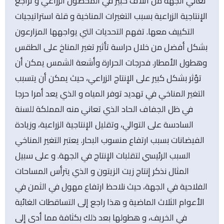
تعاني الجهة من اتلاف كبير في المحصول الزراعي و تراجع
الإنتاجية الزراعية بسبب التغيرات المناخية و قلة استراتيجيات
التكييف معها. تفهم التحديات التي يواجهها المزارعون
بشكل أفضل من خلال دراسة تأثير تغير المناخ على الطقس
وهطول الأمطار. فدرجات الحرارة وأشعة الشمس يمكن أن
تؤثر بشكل كبير على الإنتاج الزراعي، حيث يمكن أن يتسبب
التغير المناخي في تهديد توفر المياه و الذي يعد أمرا حرجا
في ظل الجفاف الحاد الذي تعاني منه المملكة للسنة
السادسة على التوالي، وتقليل الإنتاجية الزراعية، وزيادة
الفيضانات بسبب ارتفاع منسوب البحار. يعتبر التغير المناخي
السبب الرئيسي لتقلبات الإنتاج في الجهة. و على سبيل
المثال نذكر إنتاج زيت الزيتون و الذي يترأس المساحات
الفلاحية في الجهة، حيث نلاحظ ارتفاع مهول في الثمن في
الأعوام الثلاث الماضية و هذا راجع إلى التساقطات الغائبة
في الخريف، و هطولها بعد ذلك بكثافة مما أدى إلى