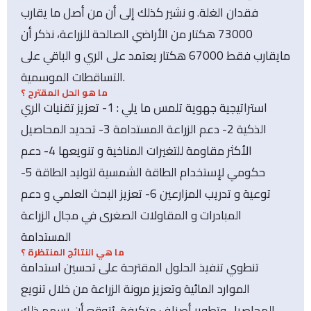
فقدان الغلة. و نشير كذلك إلى أن من أصل ما يقارب
73000 هكتار من الأراضي الصالحة للزراعة، نذكر أن
مايقارب فقط 67000 هكتار يعتمد على الري و الباقي على
التساقطات الموسمية.
ما هو الحل المقترح ؟
استراتيجية جهوية تلمس ما يلي : 1- تعزيز تقنيات الري
الذكية 2- دعم الزراعة المستدامة 3- تحديد المحاصيل
الأكثر مقاومة للتغيرات المناخية و تنويعها 4- دعم
حكومي لإستخدام الطاقة الشمسية لتوليد الطاقة 5-
توعية و تدريب المزارعين 6- تعزيز البحث العلمي و دعم
المبادرات و المقاولات الصغرى في مجال الزراعة
المستدامة
ما هي النتائج المنتظرة ؟
تنطوي تنفيذ الحلول المقترحة على تحسين استدامة
الموارد المائية وتعزيز مرونة الزراعة من خلال تنويع
المحاصيل وتطوير أصناف متكيفة. يُتوقع أن يسهم ذلك